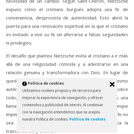
necesidad de un cambio. Según Saint-Cheron, Nietzsche
expuso cómo el cristiano burgués adopta una fe de
conveniencia, desprovista de autenticidad. Esto abrió la
puerta para una renovación espiritual en la que el cristiano
es invitado a vivir su fe sin aferrarse a falsas seguridades
ni privilegios.
El desafío que plantea Nietzsche invita al cristiano a ir más
allá de una religiosidad cómoda y a adentrarse en una
relación genuina y transformadora con Dios. En lugar de
quedarse en la “buena conducta” superficial, el cristianismo
Política de cookies
auténtico exige compromiso, búsqueda sincera y, sobre
Utilizamos cookies propias y de terceros para
todo, valentía. Esta renovación es, para Saint-Cheron, una
mejorar la experiencia de navegación, y ofrecer
contenidos y publicidad de interés. Al continuar
llamada a vivir en comunidad como “santos” que, aunque
con la navegación entendemos que se acepta
imperfectos, luchan cada día por una vida en la que la fe no
nuestra Política de cookies.
Política de cookies
sea una fachada, sino un verdadero impulso hacia la
.
trascendencia y el amor.