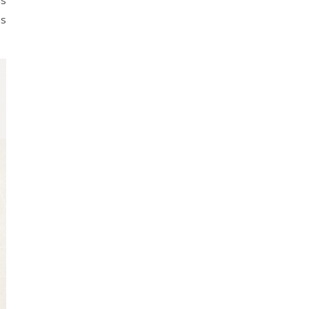
ás
ás