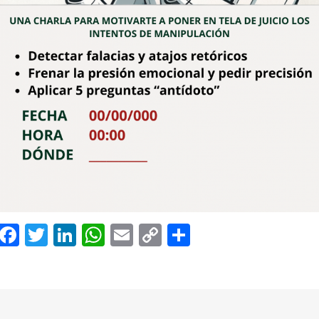
Facebook
Twitter
LinkedIn
WhatsApp
Email
Copy
Compartir
Link