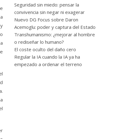
Seguridad sin miedo: pensar la
convivencia sin negar ni exagerar
ra
Nuevo DG Focus sobre Daron
 y
Acemoglu: poder y captura del Estado
to
Transhumanismo: ¿mejorar al hombre
o rediseñar lo humano?
ra
El coste oculto del daño cero
de
Regular la IA cuando la IA ya ha
empezado a ordenar el terreno
el
ad
a.
la
el
er