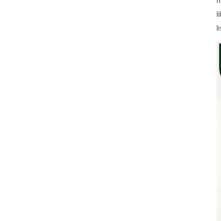
m
l
l