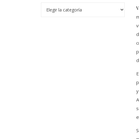
Categorias
Vivimos en una era de sobreinformación, en la que los intentos de
m
v
d
c
p
d
E
p
y
A
s
e
S