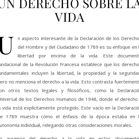
UN DERECHO SOBRE L
VIDA
U
n aspecto interesante de la Declaración de los Derech
del Hombre y del Ciudadano de 1789 es su enfoque en 
libertad por encima de la vida. Este documen
undacional de la Revolución Francesa establece que los derech
undamentales incluyen la libertad, la propiedad y la segurida
ero no menciona el derecho a la vida. Esto contrasta fuertemen
on otros textos legales y filosóficos, como la Declaraci
niversal de los Derechos Humanos de 1948, donde el derecho
a vida está explícitamente protegido. Este vacío en la Declaraci
e 1789 muestra cómo el énfasis de la época estaba en 
utonomía individual, relegando otras consideraciones morales.
a ausencia del derecho a la vida en estos document