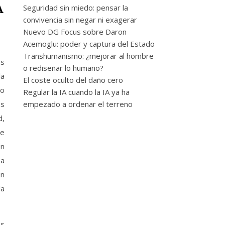
A
Seguridad sin miedo: pensar la
convivencia sin negar ni exagerar
Nuevo DG Focus sobre Daron
Acemoglu: poder y captura del Estado
Transhumanismo: ¿mejorar al hombre
os
o rediseñar lo humano?
la
El coste oculto del daño cero
to
Regular la IA cuando la IA ya ha
os
empezado a ordenar el terreno
d,
te
ón
 a
ón
la
os