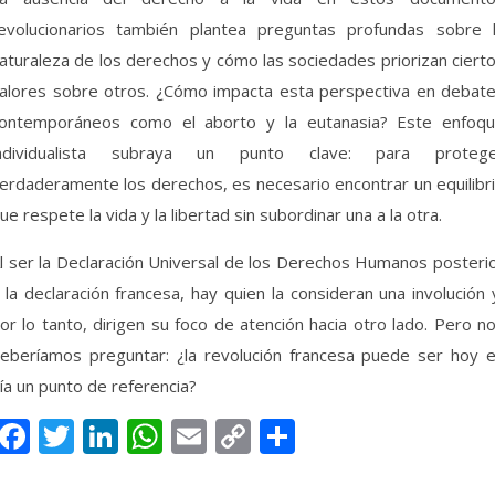
evolucionarios también plantea preguntas profundas sobre 
aturaleza de los derechos y cómo las sociedades priorizan ciert
alores sobre otros. ¿Cómo impacta esta perspectiva en debat
ontemporáneos como el aborto y la eutanasia? Este enfoq
ndividualista subraya un punto clave: para proteg
erdaderamente los derechos, es necesario encontrar un equilibr
ue respete la vida y la libertad sin subordinar una a la otra.
l ser la Declaración Universal de los Derechos Humanos posteri
 la declaración francesa, hay quien la consideran una involución 
or lo tanto, dirigen su foco de atención hacia otro lado. Pero n
eberíamos preguntar: ¿la revolución francesa puede ser hoy 
ía un punto de referencia?
Facebook
Twitter
LinkedIn
WhatsApp
Email
Copy
Compartir
Link