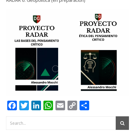
RADAR 6: Geopolítica (en preparación)
Facebook
Twitter
LinkedIn
WhatsApp
Email
Copy
Compartir
Link